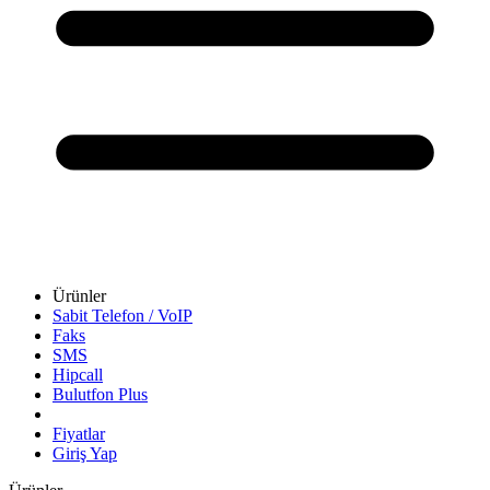
Ürünler
Sabit Telefon / VoIP
Faks
SMS
Hipcall
Bulutfon Plus
Fiyatlar
Giriş Yap