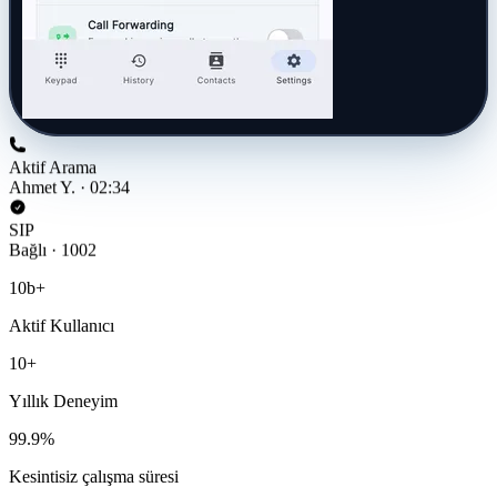
Aktif Arama
Ahmet Y. · 02:34
SIP
Bağlı · 1002
10
b+
Aktif Kullanıcı
10
+
Yıllık Deneyim
99.9
%
Kesintisiz çalışma süresi