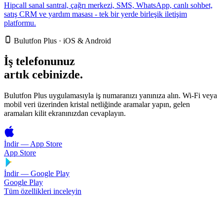
Hipcall sanal santral, çağrı merkezi, SMS, WhatsApp, canlı sohbet,
satış CRM ve yardım masası - tek bir yerde birleşik iletişim
platformu.
Bulutfon Plus · iOS & Android
İş telefonunuz
artık
cebinizde.
Bulutfon Plus uygulamasıyla iş numaranızı yanınıza alın. Wi‑Fi veya
mobil veri üzerinden kristal netliğinde aramalar yapın, gelen
aramaları kilit ekranınızdan cevaplayın.
İndir — App Store
App Store
İndir — Google Play
Google Play
Tüm özellikleri inceleyin