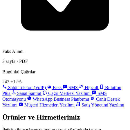
Faks Alındı
3 sayfa · PDF
Bugünkü Çağrılar
247
+12%
Sabit Telefon (VoIP)
Faks
SMS
Hipcall
Bulutfon
Plus
Sanal Santral
Çağrı Merkezi Yazılımı
SMS
Otomasyonu
WhatsApp Business Platformu
Canlı Destek
Yazılımı
Müşteri Hizmetleri Yazılımı
Satış Yönetimi Yazılımı
Ürünler ve Hizmetlerimiz
İletişim ihtiyaçlarınıza uygun esnek çözümlerle tanışın.