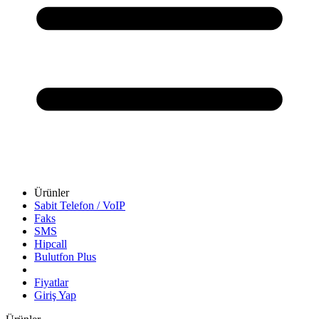
Ürünler
Sabit Telefon / VoIP
Faks
SMS
Hipcall
Bulutfon Plus
Fiyatlar
Giriş Yap