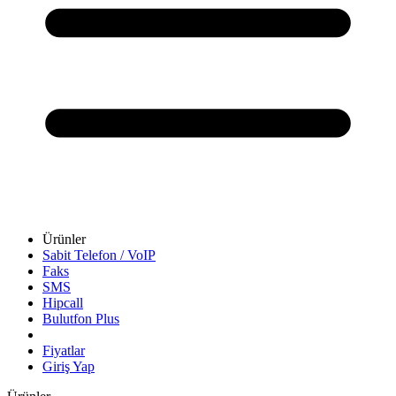
Ürünler
Sabit Telefon / VoIP
Faks
SMS
Hipcall
Bulutfon Plus
Fiyatlar
Giriş Yap