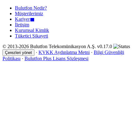
Bulutfon Nedir?
Müşterilerimiz
Kariyer
İletişim
Kurumsal Kimlik
Tüketici Şikayeti
© 2013-2026 Bulutfon Telekomünikasyon A.Ş. v0.17.0
·
KVKK Aydınlatma Metni
·
Bilgi Güvenliği
Çerezleri yönet
Politikası
·
Bulutfon Plus Lisans Sözleşmesi