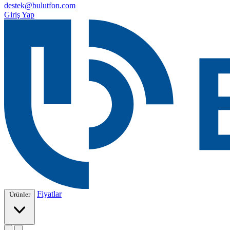
destek@bulutfon.com
Giriş Yap
Fiyatlar
Ürünler