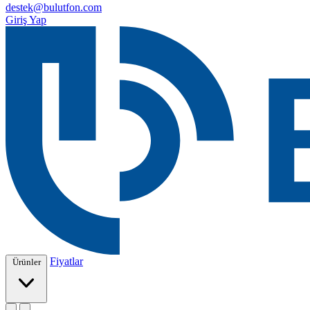
destek@bulutfon.com
Giriş Yap
Fiyatlar
Ürünler