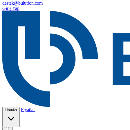
destek@bulutfon.com
Giriş Yap
Fiyatlar
Ürünler